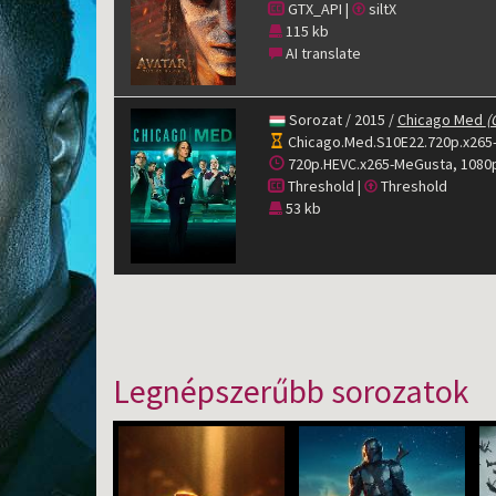
GTX_API |
siltX
115 kb
AI translate
Sorozat / 2015 /
Chicago Med
(
Chicago.Med.S10E22.720p.x265-
720p.HEVC.x265-MeGusta, 1080
Threshold |
Threshold
53 kb
Legnépszerűbb sorozatok