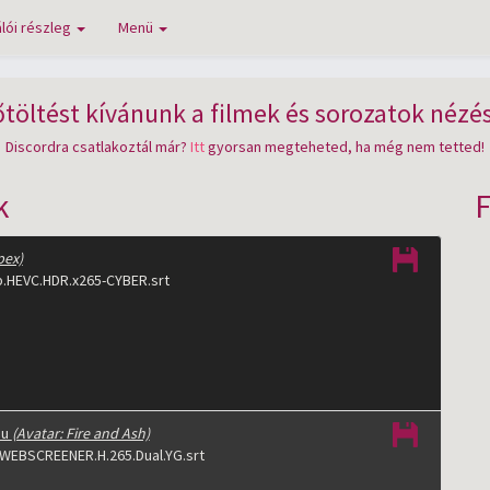
lói részleg
Menü
töltést kívánunk a filmek és sorozatok nézésé
Discordra csatlakoztál már?
Itt
gyorsan megteheted, ha még nem tetted!
k
pex)
.HEVC.HDR.x265-CYBER.srt
mu
(Avatar: Fire and Ash)
.WEBSCREENER.H.265.Dual.YG.srt