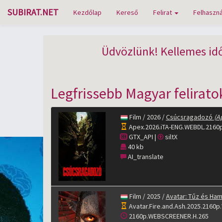
SUBIRAT.NET
Kezdőlap
Kereső
Felirat
Felhaszná
Üdvözlünk! Kellemes idő
Legfrissebb Magyar felirato
Film / 2026 /
Csúcsragadozó
(A
Apex.2026.iTA-ENG.WEBDL.2160p
GTX_API |
siltX
40 kb
AI_translate
Film / 2025 /
Avatar: Tűz és Ha
Avatar.Fire.and.Ash.2025.2160p
2160p.WEBSCREENER.H.265