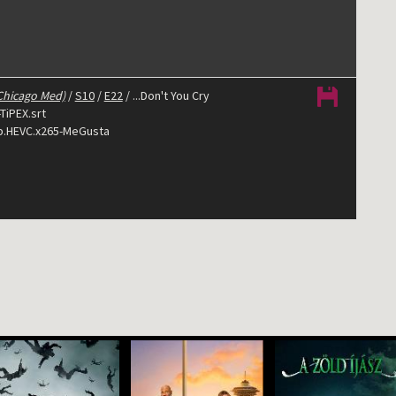
Chicago Med)
/
S10
/
E22
/ ...Don't You Cry
TiPEX.srt
p.HEVC.x265-MeGusta