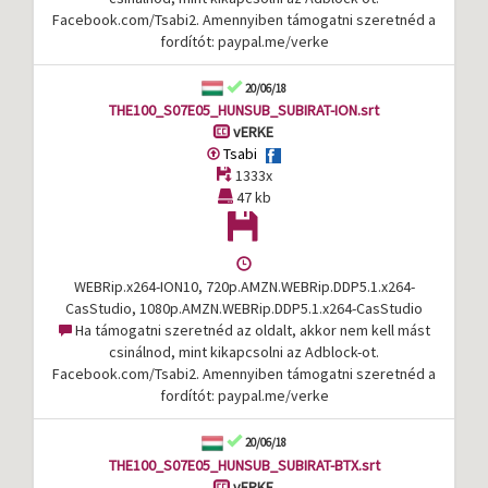
Facebook.com/Tsabi2. Amennyiben támogatni szeretnéd a
fordítót: paypal.me/verke
20/06/18
THE100_S07E05_HUNSUB_SUBIRAT-ION.srt
vERKE
Tsabi
1333x
47 kb
WEBRip.x264-ION10, 720p.AMZN.WEBRip.DDP5.1.x264-
CasStudio, 1080p.AMZN.WEBRip.DDP5.1.x264-CasStudio
Ha támogatni szeretnéd az oldalt, akkor nem kell mást
csinálnod, mint kikapcsolni az Adblock-ot.
Facebook.com/Tsabi2. Amennyiben támogatni szeretnéd a
fordítót: paypal.me/verke
20/06/18
THE100_S07E05_HUNSUB_SUBIRAT-BTX.srt
vERKE