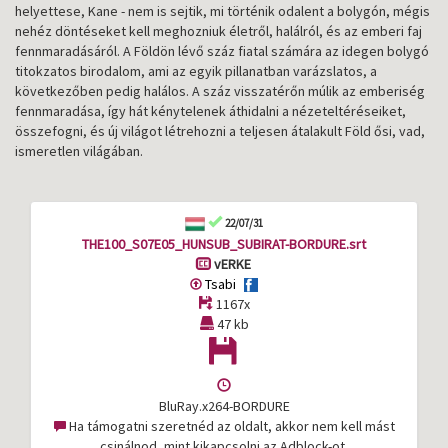
helyettese, Kane - nem is sejtik, mi történik odalent a bolygón, mégis
nehéz döntéseket kell meghozniuk életről, halálról, és az emberi faj
fennmaradásáról. A Földön lévő száz fiatal számára az idegen bolygó
titokzatos birodalom, ami az egyik pillanatban varázslatos, a
következőben pedig halálos. A száz visszatérőn múlik az emberiség
fennmaradása, így hát kénytelenek áthidalni a nézeteltéréseiket,
összefogni, és új világot létrehozni a teljesen átalakult Föld ősi, vad,
ismeretlen világában.
22/07/31
THE100_S07E05_HUNSUB_SUBIRAT-BORDURE.srt
vERKE
Tsabi
1167x
47 kb
BluRay.x264-BORDURE
Ha támogatni szeretnéd az oldalt, akkor nem kell mást
csinálnod, mint kikapcsolni az Adblock-ot.