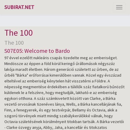
SUBIRAT.NET
Toggl
naviga
The 100
The 100
S07E05: Welcome to Bardo
97 évvel ezelőtt nukleáris csapás tizedelte meg az emberiséget.
Mindössze az éppen a föld körül keringő űrállomások négyszáz
lakója maradt életben. Három generáció született az űrben, de az
űrbéli "Bárka" erőforrásai kimerülőben vannak. Közel egy évszázad
elteltével az emberiség kénytelen hát visszatérni a Földre. A
népesség megmentése érdekében a túlélők száz fiatalkorú bűnözőt
küldenek le a felszínre, hogy megtudják, lakható-e az emberiség
egykori otthona. A száz számkivetett között van Clarke, a Bárka
vezető orvosának tizenéves lánya, Wells, a Bárka kancellárjának fia,
Finn, a fenegyerek, és egy testvérpár, Bellamy és Octavia, akik a
szigorú törvények miatt mindig szabálykerülőkké válnak, hogy
Octavia születésének körülményeit titokban tartsák. A Bárka vezetői
- Clarke özvegy anyja, Abby, Jaha, a kancellár és titokzatos