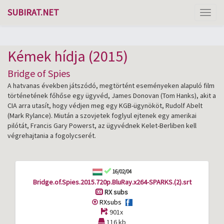
SUBIRAT.NET
Toggl
naviga
Kémek hídja (2015)
Bridge of Spies
A hatvanas években játszódó, megtörtént eseményeken alapuló film
történetének főhőse egy ügyvéd, James Donovan (Tom Hanks), akit a
CIA arra utasít, hogy védjen meg egy KGB-ügynököt, Rudolf Abelt
(Mark Rylance). Miután a szovjetek foglyul ejtenek egy amerikai
pilótát, Francis Gary Powerst, az ügyvédnek Kelet-Berliben kell
végrehajtania a fogolycserét.
16/02/04
Bridge.of.Spies.2015.720p.BluRay.x264-SPARKS.(2).srt
RX subs
RXsubs
901x
116 kb