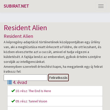
SUBIRAT.NET
Toggl
naviga
Resident Alien
Resident Alien
A képregény-adaptáció történetének középpontjában egy űrlény
van, aki a megbízatása miatt érkezett a Földre, de ott lezuhant, és
közben elvesztette azt a cuccát, amivel el tudja végezni a
küldetését. A fajtája lenézi az embereket, gyíkok értelmi szintjére
sorolják az intelligenciánkat.
Amennyiben szeretnél értesítést kapni, ha megjelenik egy új felirat
íratkozz fel:
Feliratkozás
4. évad
10. rész: The End Is Here
09. rész: Tunnel Vision