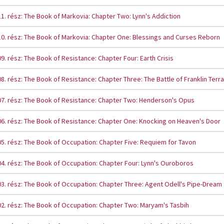
1. rész: The Book of Markovia: Chapter Two: Lynn's Addiction
0. rész: The Book of Markovia: Chapter One: Blessings and Curses Reborn
9. rész: The Book of Resistance: Chapter Four: Earth Crisis
8. rész: The Book of Resistance: Chapter Three: The Battle of Franklin Terr
7. rész: The Book of Resistance: Chapter Two: Henderson's Opus
6. rész: The Book of Resistance: Chapter One: Knocking on Heaven's Door
5. rész: The Book of Occupation: Chapter Five: Requiem for Tavon
4. rész: The Book of Occupation: Chapter Four: Lynn's Ouroboros
3. rész: The Book of Occupation: Chapter Three: Agent Odell's Pipe-Dream
2. rész: The Book of Occupation: Chapter Two: Maryam's Tasbih