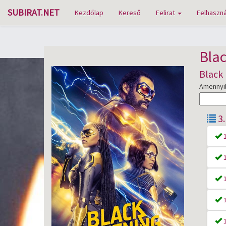
SUBIRAT.NET
Kezdőlap
Kereső
Felirat
Felhaszná
Blac
Black 
Amennyibe
3
1
1
1
1
1