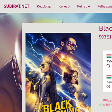
SUBIRAT.NET
Kezdőlap
Kereső
Felirat
Felhaszná
Blac
S03E1
20/0
20/0
Jelmagya
A feli