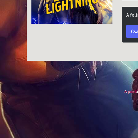
A fel
Csa
A portá