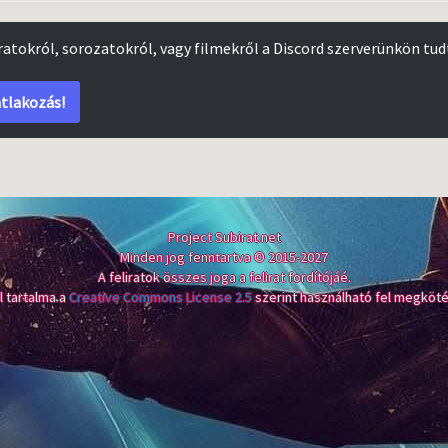
iratokról, sorozatokról, vagy filmekről a Discord szerverünkön tud
tlakozás!
Project Subirat.net
Minden jog fenntartva © 2015-2027
A feliratok összes joga a felirat fordítójáé.
l tartalma a
Creative Commons License 2.5
szerint használható fel megköté