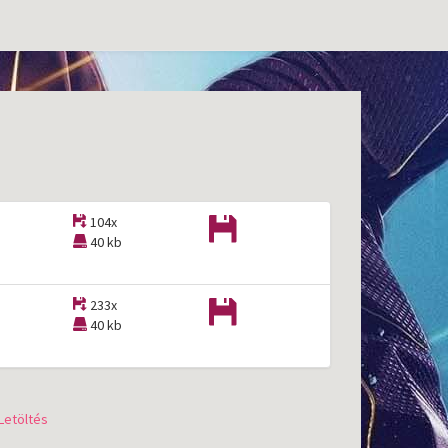
104x
40 kb
233x
40 kb
Letöltés