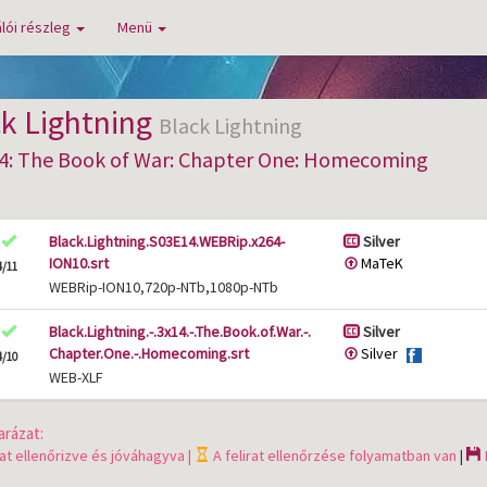
lói részleg
Menü
k Lightning
Black Lightning
4: The Book of War: Chapter One: Homecoming
Black.Lightning.S03E14.WEBRip.x264-
Silver
ION10.srt
MaTeK
4/11
WEBRip-ION10,720p-NTb,1080p-NTb
Black.Lightning.-.3x14.-.The.Book.of.War.-.
Silver
Chapter.One.-.Homecoming.srt
Silver
4/10
WEB-XLF
rázat:
rat ellenőrizve és jóváhagyva |
A felirat ellenőrzése folyamatban van
|