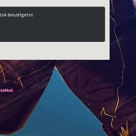
tok beszélgetni:
sekkel.