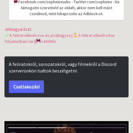
Facebook.com/sophxiexsubs - Twitter.com/sophxiex - Ha
támogatni szeretnéd az oldalt, akkor nem kell mást
csinálnod, mint kikapcsolni az Adblock-ot.
Jelmagyarázat:
A felirat ellenőrizve és jóváhagyva |
A felirat ellenőrzése
folyamatban van
|
Letöltés
A feliratokról, sorozatokról, vagy filmekről a Discord
szerverünkön tudtok beszélgetni:
Csatlakozás!