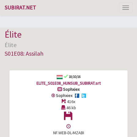
SUBIRAT.NET
Toggl
naviga
Élite
Élite
S01E08: Assilah
18/10/16
ELITE_S01E08_HUNSUB_SUBIRAT.srt
Sophxiex
Sophxiex
416x
46 kb
NF.WEB-DL-MZABI