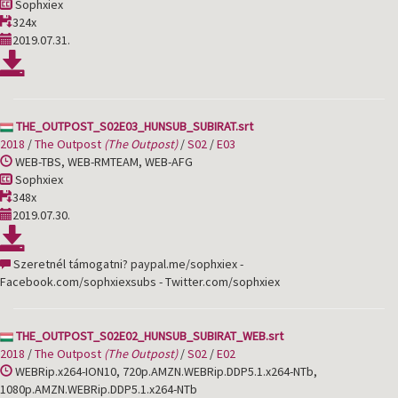
Sophxiex
324x
2019.07.31.
THE_OUTPOST_S02E03_HUNSUB_SUBIRAT.srt
2018
/
The Outpost
(The Outpost)
/
S02
/
E03
WEB-TBS, WEB-RMTEAM, WEB-AFG
Sophxiex
348x
2019.07.30.
Szeretnél támogatni? paypal.me/sophxiex -
Facebook.com/sophxiexsubs - Twitter.com/sophxiex
THE_OUTPOST_S02E02_HUNSUB_SUBIRAT_WEB.srt
2018
/
The Outpost
(The Outpost)
/
S02
/
E02
WEBRip.x264-ION10, 720p.AMZN.WEBRip.DDP5.1.x264-NTb,
1080p.AMZN.WEBRip.DDP5.1.x264-NTb