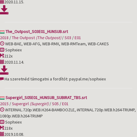
2020.11.15.
The_Outpost_S03E01_HUNSUB.srt
2018
/
The Outpost
(The Outpost)
/
S03
/
E01
WEB-BAE, WEB-AFG, WEB-RMX, WEB-RMTeam, WEB-CAKES
Sophxiex
212x
2020.11.14.
Ha szeretnéd támogatni a fordítót: paypal.me/sophxiex
Supergirl_S05E01_HUNSUB_SUBIRAT_TBS.srt
2015
/
Supergirl
(Supergirl)
/
S05
/
E01
iNTERNAL.720p.WEB.H264-BAMBOOZLE, iNTERNAL.720p.WEB.h264-TRUMP,
1080p.WEB.h264-TRUMP
Sophxiex
218x
2019.10.08.