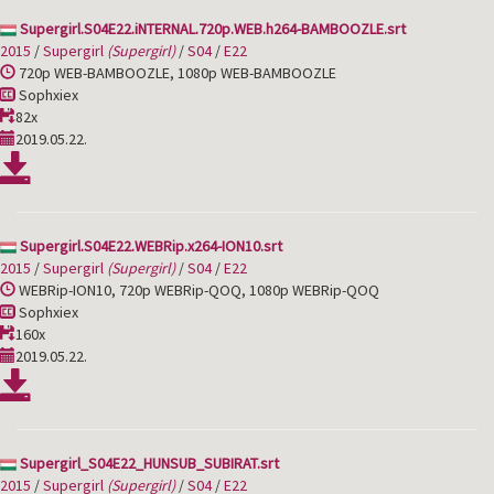
Supergirl.S04E22.iNTERNAL.720p.WEB.h264-BAMBOOZLE.srt
2015
/
Supergirl
(Supergirl)
/
S04
/
E22
720p WEB-BAMBOOZLE, 1080p WEB-BAMBOOZLE
Sophxiex
82x
2019.05.22.
Supergirl.S04E22.WEBRip.x264-ION10.srt
2015
/
Supergirl
(Supergirl)
/
S04
/
E22
WEBRip-ION10, 720p WEBRip-QOQ, 1080p WEBRip-QOQ
Sophxiex
160x
2019.05.22.
Supergirl_S04E22_HUNSUB_SUBIRAT.srt
2015
/
Supergirl
(Supergirl)
/
S04
/
E22