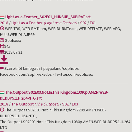
Light-as-a-Feather_S02E01_HUNSUB_SUBIRAT.srt
2018
/
Light as a Feather
(Light as a Feather)
/
S02
/
E01
WEB-TBS, WEB-RMTeam, WEB-DL-RMTeam, WEB-DEFLATE, WEB-AFG,
HULU.WEB-DL-AJP69
Sophxiex
94x
2019.07.31.
Szeretnél támogatni? paypal.me/sophxiex -
Facebook.com/sophxiexsubs - Twitter.com/sophxiex
The.Outpost.S02E03.Not.In.This.Kingdom.1080p.AMZN.WEB-
DL.DDP5.1.H.264-NTG.srt
2018
/
The Outpost
(The Outpost)
/
S02
/
E03
The.Outpost.S02E03.Not.In.This.Kingdom.720p.AMZN.WEB-
DL.DDP5.1.H.264-NTG,
The.Outpost.S02E03.Not.In.This.Kingdom.1080p.AMZN.WEB-DL.DDP5.1.H.264-
NTG