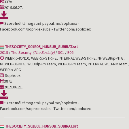
337x
2019.06.27.
Szeretnél támogatni? paypal.me/sophxiex -
Facebook.com/sophxiexsubs - Twitter.com/sophxiex
THESOCIETY_S01E06_HUNSUB_SUBIRAT.srt
2019
/
The Society
(The Society)
/
S01
/
E06
WEBRip-ION10, WEBRip-STRiFE, INTERNAL.WEB-STRiFE, NF.WEBRip-NTG,
NF.WEB-DL-NTG, WEBRip-RMTeam, WEB-DL-RMTeam, INTERNAL.WEB-RMTeam,
WEBRip-AFG
Sophxiex
387x
2019.06.21.
Szeretnél támogatni? paypal.me/sophxiex -
Facebook.com/sophxiexsubs - Twitter.com/sophxiex
THESOCIETY_S01E05_HUNSUB_SUBIRAT.srt