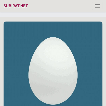
SUBIRAT.NET
Toggl
naviga