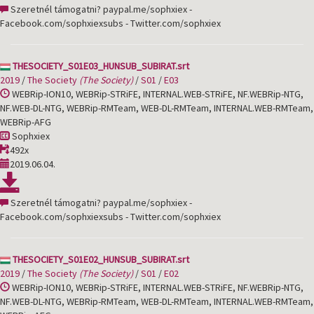
Szeretnél támogatni? paypal.me/sophxiex -
Facebook.com/sophxiexsubs - Twitter.com/sophxiex
THESOCIETY_S01E03_HUNSUB_SUBIRAT.srt
2019
/
The Society
(The Society)
/
S01
/
E03
WEBRip-ION10, WEBRip-STRiFE, INTERNAL.WEB-STRiFE, NF.WEBRip-NTG,
NF.WEB-DL-NTG, WEBRip-RMTeam, WEB-DL-RMTeam, INTERNAL.WEB-RMTeam,
WEBRip-AFG
Sophxiex
492x
2019.06.04.
Szeretnél támogatni? paypal.me/sophxiex -
Facebook.com/sophxiexsubs - Twitter.com/sophxiex
THESOCIETY_S01E02_HUNSUB_SUBIRAT.srt
2019
/
The Society
(The Society)
/
S01
/
E02
WEBRip-ION10, WEBRip-STRiFE, INTERNAL.WEB-STRiFE, NF.WEBRip-NTG,
NF.WEB-DL-NTG, WEBRip-RMTeam, WEB-DL-RMTeam, INTERNAL.WEB-RMTeam,