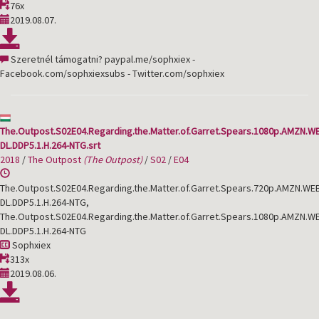
76x
2019.08.07.
Szeretnél támogatni? paypal.me/sophxiex -
Facebook.com/sophxiexsubs - Twitter.com/sophxiex
The.Outpost.S02E04.Regarding.the.Matter.of.Garret.Spears.1080p.AMZN.W
DL.DDP5.1.H.264-NTG.srt
2018
/
The Outpost
(The Outpost)
/
S02
/
E04
The.Outpost.S02E04.Regarding.the.Matter.of.Garret.Spears.720p.AMZN.WE
DL.DDP5.1.H.264-NTG,
The.Outpost.S02E04.Regarding.the.Matter.of.Garret.Spears.1080p.AMZN.W
DL.DDP5.1.H.264-NTG
Sophxiex
313x
2019.08.06.