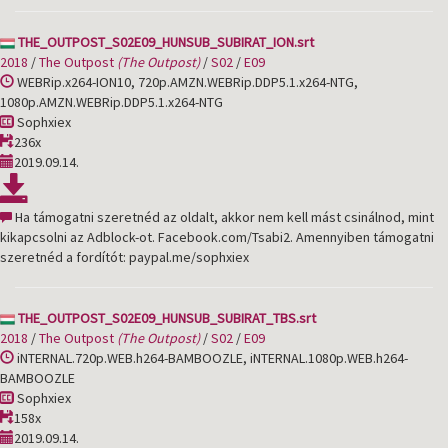
THE_OUTPOST_S02E09_HUNSUB_SUBIRAT_ION.srt
2018
/
The Outpost
(The Outpost)
/
S02
/
E09
WEBRip.x264-ION10, 720p.AMZN.WEBRip.DDP5.1.x264-NTG,
1080p.AMZN.WEBRip.DDP5.1.x264-NTG
Sophxiex
236x
2019.09.14.
Ha támogatni szeretnéd az oldalt, akkor nem kell mást csinálnod, mint
kikapcsolni az Adblock-ot. Facebook.com/Tsabi2. Amennyiben támogatni
szeretnéd a fordítót: paypal.me/sophxiex
THE_OUTPOST_S02E09_HUNSUB_SUBIRAT_TBS.srt
2018
/
The Outpost
(The Outpost)
/
S02
/
E09
iNTERNAL.720p.WEB.h264-BAMBOOZLE, iNTERNAL.1080p.WEB.h264-
BAMBOOZLE
Sophxiex
158x
2019.09.14.