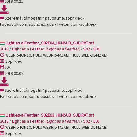
2019.08.21.
Szeretnél támogatni? paypal.me/sophxiex -
Facebook.com/sophxiexsubs - Twitter.com/sophxiex
Light-as-a-Feather_S02E04_HUNSUB_SUBIRAT.srt
2018
/
Light as a Feather
(Light as a Feather)
/
S02
/
E04
WEBRip-ION10, HULU.WEBRip-MZABI, HULU.WEB-DL-MZABI
Sophxiex
70x
2019.08.07.
Szeretnél támogatni? paypal.me/sophxiex -
Facebook.com/sophxiexsubs - Twitter.com/sophxiex
Light-as-a-Feather_S02E03_HUNSUB_SUBIRAT.srt
2018
/
Light as a Feather
(Light as a Feather)
/
S02
/
E03
WEBRip-ION10, HULU.WEBRip-MZABI, HULU.WEB-DL-MZABI
Sophxiex