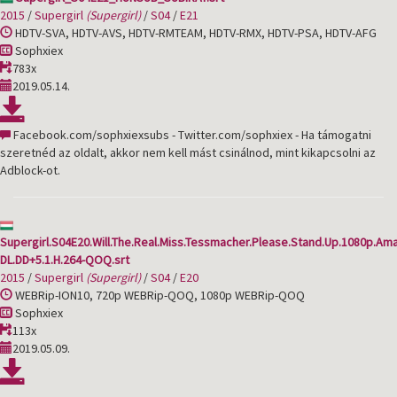
2015
/
Supergirl
(Supergirl)
/
S04
/
E21
HDTV-SVA, HDTV-AVS, HDTV-RMTEAM, HDTV-RMX, HDTV-PSA, HDTV-AFG
Sophxiex
783x
2019.05.14.
Facebook.com/sophxiexsubs - Twitter.com/sophxiex - Ha támogatni
szeretnéd az oldalt, akkor nem kell mást csinálnod, mint kikapcsolni az
Adblock-ot.
Supergirl.S04E20.Will.The.Real.Miss.Tessmacher.Please.Stand.Up.1080p.A
DL.DD+5.1.H.264-QOQ.srt
2015
/
Supergirl
(Supergirl)
/
S04
/
E20
WEBRip-ION10, 720p WEBRip-QOQ, 1080p WEBRip-QOQ
Sophxiex
113x
2019.05.09.