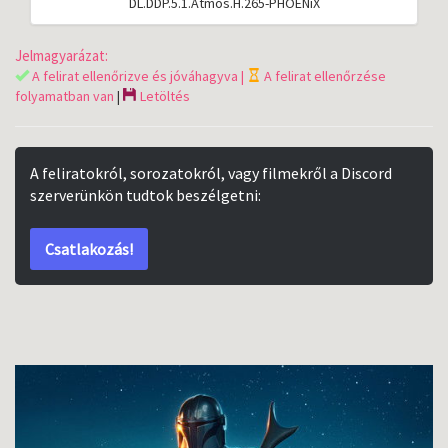
DL.DDP.5.1.Atmos.H.265-PHOENiX
Jelmagyarázat:
A felirat ellenőrizve és jóváhagyva |
A felirat ellenőrzése
folyamatban van
|
Letöltés
A feliratokról, sorozatokról, vagy filmekről a Discord
szerverünkön tudtok beszélgetni:
Csatlakozás!