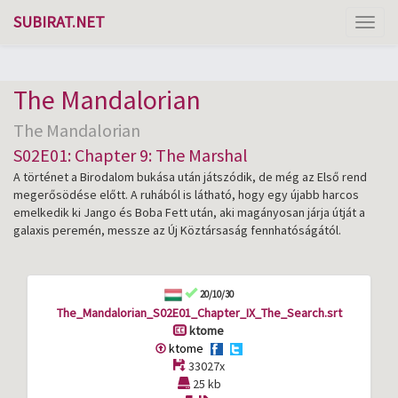
SUBIRAT.NET
Toggl
naviga
The Mandalorian
The Mandalorian
S02E01: Chapter 9: The Marshal
A történet a Birodalom bukása után játszódik, de még az Első rend
megerősödése előtt. A ruhából is látható, hogy egy újabb harcos
emelkedik ki Jango és Boba Fett után, aki magányosan járja útját a
galaxis peremén, messze az Új Köztársaság fennhatóságától.
20/10/30
The_Mandalorian_S02E01_Chapter_IX_The_Search.srt
ktome
ktome
33027x
25 kb