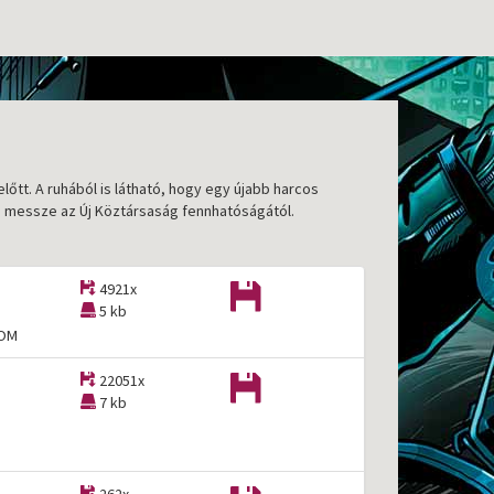
őtt. A ruhából is látható, hogy egy újabb harcos
n, messze az Új Köztársaság fennhatóságától.
4921x
5 kb
TOM
22051x
7 kb