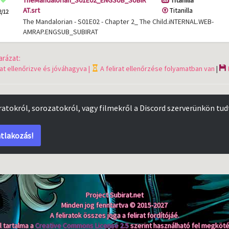
TheMandalorian_S01E02_ENGSUB_SUBIR
Titanilla
AT.srt
Titanilla
2/12
The Mandalorian - S01E02 - Chapter 2_ The Child.iNTERNAL.WEB-
AMRAP.ENGSUB_SUBIRAT
rázat:
rat ellenőrizve és jóváhagyva |
A felirat ellenőrzése folyamatban van
|
iratokról, sorozatokról, vagy filmekről a Discord szerverünkön tud
tlakozás!
Project Subirat.net
Minden jog fenntartva © 2015-2027
A feliratok összes joga a felirat fordítójáé.
l tartalma a
Creative Commons License 2.5
szerint használható fel megköté