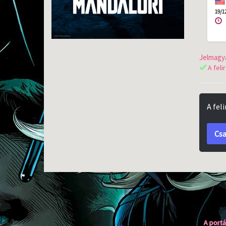
19/1
Jelmagya
A feli
A fel
Csa
A portá