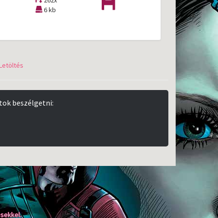
262x
6 kb
Letöltés
tok beszélgetni:
sekkel.