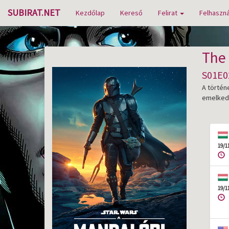
SUBIRAT.NET
Kezdőlap
Kereső
Felirat
Felhaszná
The
S01E02
A történ
emelkedi
19/1
19/1