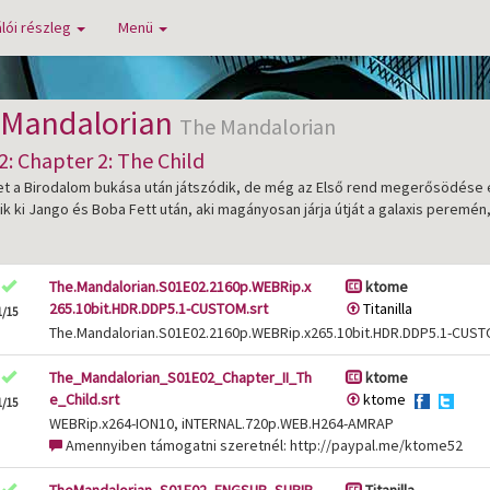
lói részleg
Menü
 Mandalorian
The Mandalorian
: Chapter 2: The Child
et a Birodalom bukása után játszódik, de még az Első rend megerősödése el
k ki Jango és Boba Fett után, aki magányosan járja útját a galaxis peremé
The.Mandalorian.S01E02.2160p.WEBRip.x
ktome
265.10bit.HDR.DDP5.1-CUSTOM.srt
Titanilla
1/15
The.Mandalorian.S01E02.2160p.WEBRip.x265.10bit.HDR.DDP5.1-CUS
The_Mandalorian_S01E02_Chapter_II_Th
ktome
e_Child.srt
ktome
1/15
WEBRip.x264-ION10, iNTERNAL.720p.WEB.H264-AMRAP
Amennyiben támogatni szeretnél: http://paypal.me/ktome52