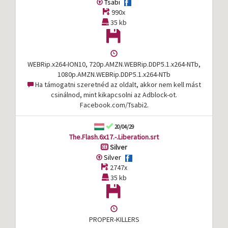
Tsabi
990x
35 kb
WEBRip.x264-ION10, 720p.AMZN.WEBRip.DDP5.1.x264-NTb,
1080p.AMZN.WEBRip.DDP5.1.x264-NTb
Ha támogatni szeretnéd az oldalt, akkor nem kell mást
csinálnod, mint kikapcsolni az Adblock-ot.
Facebook.com/Tsabi2.
20/04/29
The.Flash.6x17.-.Liberation.srt
Silver
Silver
2747x
35 kb
PROPER-KILLERS