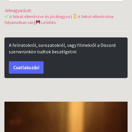
Jelmagyarázat:
A felirat ellenőrizve és jóváhagyva |
A felirat ellenőrzése
folyamatban van
|
Letöltés
A feliratokról, sorozatokról, vagy filmekről a Discord
szerverünkön tudtok beszélgetni:
Csatlakozás!