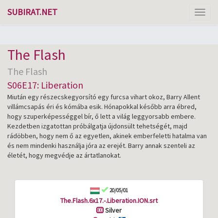
SUBIRAT.NET
Toggl
naviga
The Flash
The Flash
S06E17: Liberation
Miután egy részecskegyorsító egy furcsa vihart okoz, Barry Allent
villámcsapás éri és kómába esik. Hónapokkal később arra ébred,
hogy szuperképességgel bír, ő lett a világ leggyorsabb embere.
Kezdetben izgatottan próbálgatja újdonsült tehetségét, majd
rádöbben, hogy nem ő az egyetlen, akinek emberfeletti hatalma van
és nem mindenki használja jóra az erejét. Barry annak szenteli az
életét, hogy megvédje az ártatlanokat.
20/05/01
The.Flash.6x17.-.Liberation.ION.srt
Silver