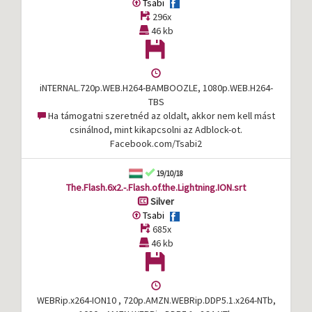
Tsabi
296x
46 kb
iNTERNAL.720p.WEB.H264-BAMBOOZLE, 1080p.WEB.H264-
TBS
Ha támogatni szeretnéd az oldalt, akkor nem kell mást
csinálnod, mint kikapcsolni az Adblock-ot.
Facebook.com/Tsabi2
19/10/18
The.Flash.6x2.-.Flash.of.the.Lightning.ION.srt
Silver
Tsabi
685x
46 kb
WEBRip.x264-ION10 , 720p.AMZN.WEBRip.DDP5.1.x264-NTb,