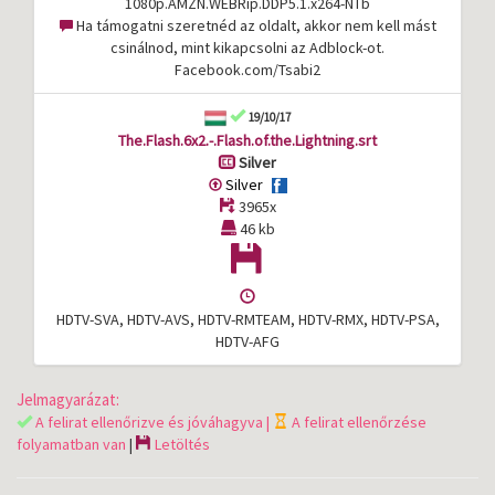
1080p.AMZN.WEBRip.DDP5.1.x264-NTb
Ha támogatni szeretnéd az oldalt, akkor nem kell mást
csinálnod, mint kikapcsolni az Adblock-ot.
Facebook.com/Tsabi2
19/10/17
The.Flash.6x2.-.Flash.of.the.Lightning.srt
Silver
Silver
3965x
46 kb
HDTV-SVA, HDTV-AVS, HDTV-RMTEAM, HDTV-RMX, HDTV-PSA,
HDTV-AFG
Jelmagyarázat:
A felirat ellenőrizve és jóváhagyva |
A felirat ellenőrzése
folyamatban van
|
Letöltés