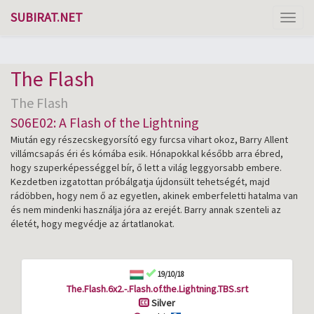
SUBIRAT.NET
Toggl
naviga
The Flash
The Flash
S06E02: A Flash of the Lightning
Miután egy részecskegyorsító egy furcsa vihart okoz, Barry Allent
villámcsapás éri és kómába esik. Hónapokkal később arra ébred,
hogy szuperképességgel bír, ő lett a világ leggyorsabb embere.
Kezdetben izgatottan próbálgatja újdonsült tehetségét, majd
rádöbben, hogy nem ő az egyetlen, akinek emberfeletti hatalma van
és nem mindenki használja jóra az erejét. Barry annak szenteli az
életét, hogy megvédje az ártatlanokat.
19/10/18
The.Flash.6x2.-.Flash.of.the.Lightning.TBS.srt
Silver