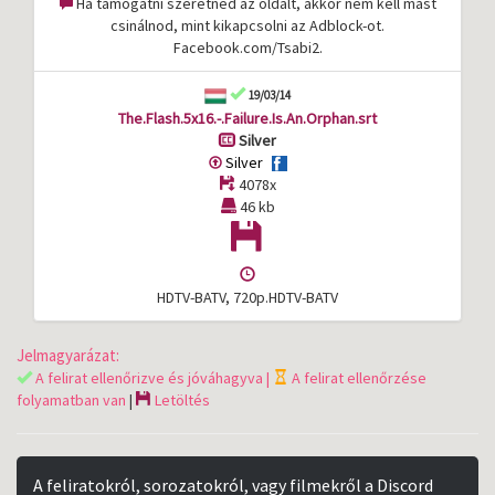
Ha támogatni szeretnéd az oldalt, akkor nem kell mást
csinálnod, mint kikapcsolni az Adblock-ot.
Facebook.com/Tsabi2.
19/03/14
The.Flash.5x16.-.Failure.Is.An.Orphan.srt
Silver
Silver
4078x
46 kb
HDTV-BATV, 720p.HDTV-BATV
Jelmagyarázat:
A felirat ellenőrizve és jóváhagyva |
A felirat ellenőrzése
folyamatban van
|
Letöltés
A feliratokról, sorozatokról, vagy filmekről a Discord