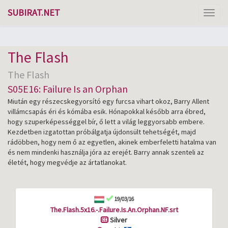
SUBIRAT.NET
Toggl
naviga
The Flash
The Flash
S05E16: Failure Is an Orphan
Miután egy részecskegyorsító egy furcsa vihart okoz, Barry Allent
villámcsapás éri és kómába esik. Hónapokkal később arra ébred,
hogy szuperképességgel bír, ő lett a világ leggyorsabb embere.
Kezdetben izgatottan próbálgatja újdonsült tehetségét, majd
rádöbben, hogy nem ő az egyetlen, akinek emberfeletti hatalma van
és nem mindenki használja jóra az erejét. Barry annak szenteli az
életét, hogy megvédje az ártatlanokat.
19/03/16
The.Flash.5x16.-.Failure.Is.An.Orphan.NF.srt
Silver