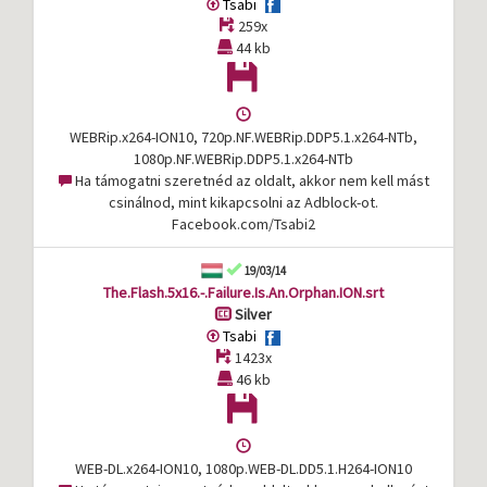
Tsabi
259x
44 kb
WEBRip.x264-ION10, 720p.NF.WEBRip.DDP5.1.x264-NTb,
1080p.NF.WEBRip.DDP5.1.x264-NTb
Ha támogatni szeretnéd az oldalt, akkor nem kell mást
csinálnod, mint kikapcsolni az Adblock-ot.
Facebook.com/Tsabi2
19/03/14
The.Flash.5x16.-.Failure.Is.An.Orphan.ION.srt
Silver
Tsabi
1423x
46 kb
WEB-DL.x264-ION10, 1080p.WEB-DL.DD5.1.H264-ION10