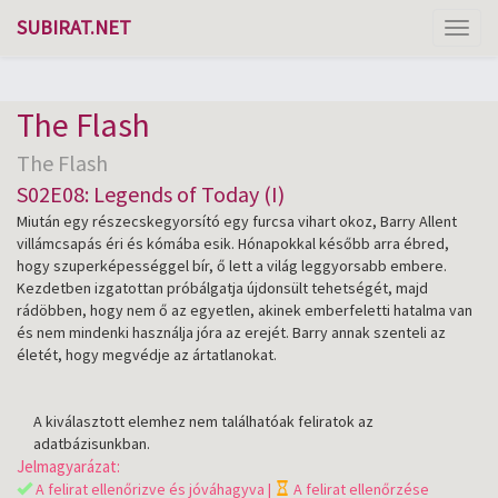
SUBIRAT.NET
Toggl
naviga
The Flash
The Flash
S02E08: Legends of Today (I)
Miután egy részecskegyorsító egy furcsa vihart okoz, Barry Allent
villámcsapás éri és kómába esik. Hónapokkal később arra ébred,
hogy szuperképességgel bír, ő lett a világ leggyorsabb embere.
Kezdetben izgatottan próbálgatja újdonsült tehetségét, majd
rádöbben, hogy nem ő az egyetlen, akinek emberfeletti hatalma van
és nem mindenki használja jóra az erejét. Barry annak szenteli az
életét, hogy megvédje az ártatlanokat.
A kiválasztott elemhez nem találhatóak feliratok az
adatbázisunkban.
Jelmagyarázat:
A felirat ellenőrizve és jóváhagyva |
A felirat ellenőrzése