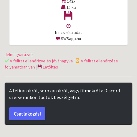
143x
15 kb
Nincs róla adat
SWSaga.hu
Jelmagyarázat:
A felirat ellenőrizve és jóváhagyva |
A felirat ellenőrzése
folyamatban van
|
Letöltés
A feliratokról, sorozatokról, vagy filmekről a Discord
szerverünkön tudtok beszélgetni:
Csatlakozás!