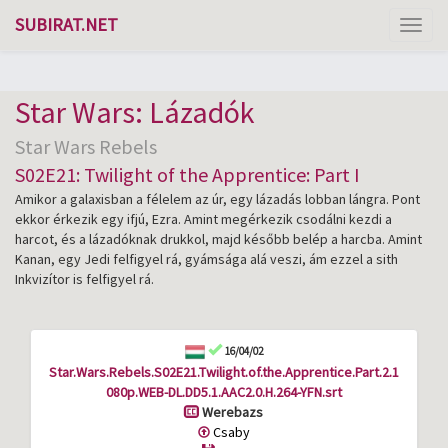
SUBIRAT.NET
Toggl
naviga
Star Wars: Lázadók
Star Wars Rebels
S02E21: Twilight of the Apprentice: Part I
Amikor a galaxisban a félelem az úr, egy lázadás lobban lángra. Pont
ekkor érkezik egy ifjú, Ezra. Amint megérkezik csodálni kezdi a
harcot, és a lázadóknak drukkol, majd később belép a harcba. Amint
Kanan, egy Jedi felfigyel rá, gyámsága alá veszi, ám ezzel a sith
Inkvizítor is felfigyel rá.
16/04/02
Star.Wars.Rebels.S02E21.Twilight.of.the.Apprentice.Part.2.1
080p.WEB-DL.DD5.1.AAC2.0.H.264-YFN.srt
Werebazs
Csaby