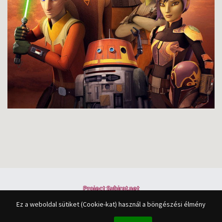
Project Subirat.net
Minden jog fenntartva © 2015-2027
Ez a weboldal sütiket (Cookie-kat) használ a böngészési élmény
A feliratok összes joga a felirat fordítójáé.
A portál tartalma a
Creative Commons License 2.5
szerint használható fel