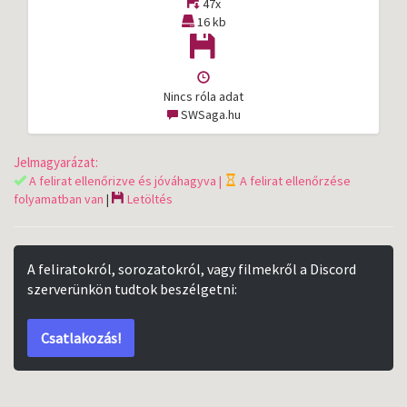
47x
16 kb
Nincs róla adat
SWSaga.hu
Jelmagyarázat:
A felirat ellenőrizve és jóváhagyva |
A felirat ellenőrzése
folyamatban van
|
Letöltés
A feliratokról, sorozatokról, vagy filmekről a Discord
szerverünkön tudtok beszélgetni:
Csatlakozás!