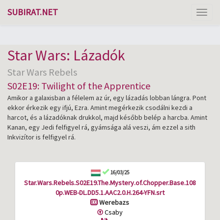
SUBIRAT.NET
Toggl
naviga
Star Wars: Lázadók
Star Wars Rebels
S02E19: Twilight of the Apprentice
Amikor a galaxisban a félelem az úr, egy lázadás lobban lángra. Pont
ekkor érkezik egy ifjú, Ezra. Amint megérkezik csodálni kezdi a
harcot, és a lázadóknak drukkol, majd később belép a harcba. Amint
Kanan, egy Jedi felfigyel rá, gyámsága alá veszi, ám ezzel a sith
Inkvizítor is felfigyel rá.
16/03/25
Star.Wars.Rebels.S02E19.The.Mystery.of.Chopper.Base.108
0p.WEB-DL.DD5.1.AAC2.0.H.264-YFN.srt
Werebazs
Csaby