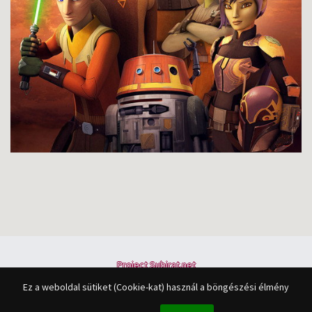
Project Subirat.net
Minden jog fenntartva © 2015-2027
Ez a weboldal sütiket (Cookie-kat) használ a böngészési élmény
A feliratok összes joga a felirat fordítójáé.
A portál tartalma a
Creative Commons License 2.5
szerint használható fel