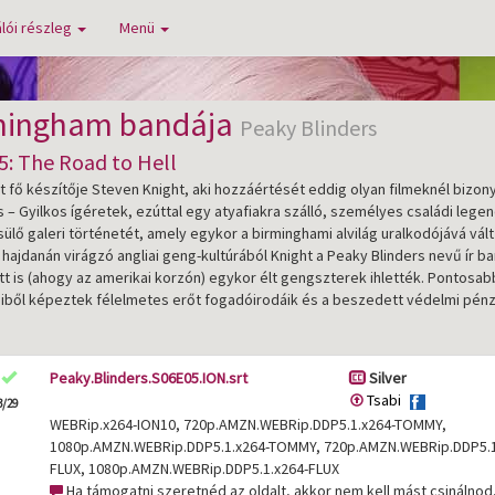
lói részleg
Menü
mingham bandája
Peaky Blinders
: The Road to Hell
t fő készítője Steven Knight, aki hozzáértését eddig olyan filmeknél bizo
– Gyilkos ígéretek, ezúttal egy atyafiakra szálló, személyes családi legend
ülő galeri történetét, amely egykor a birminghami alvilág uralkodójává vált
 A hajdanán virágzó angliai geng-kultúrából Knight a Peaky Blinders nevű í
 itt is (ahogy az amerikai korzón) egykor élt gengszterek ihlették. Pontosab
ből képeztek félelmetes erőt fogadóirodáik és a beszedett védelmi pénz 
Peaky.Blinders.S06E05.ION.srt
Silver
Tsabi
3/29
WEBRip.x264-ION10, 720p.AMZN.WEBRip.DDP5.1.x264-TOMMY,
1080p.AMZN.WEBRip.DDP5.1.x264-TOMMY, 720p.AMZN.WEBRip.DDP5.1
FLUX, 1080p.AMZN.WEBRip.DDP5.1.x264-FLUX
Ha támogatni szeretnéd az oldalt, akkor nem kell mást csinálnod