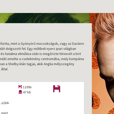
nyította, mint a Gyönyörű mocsokságok, vagy az Eastern
át dolgozott fel. Egy múltbeli nyers ipari világban
 és hatalma elmúlása után is megőrizte hírnevét a brit
r bandát emelte a cselekmény centrumába, mely kompánia
ban a Shelby-klán tagjai, akik Anglia mélyszegény
által.
1169x
47 kb
.x264-
, mint