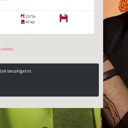
2372x
47 kb
Letöltés
tok beszélgetni: