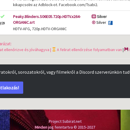
kikapcsolni az Adblock-ot. Facebook.com/Tsabi2.
Peaky.Blinders.S06E05.720p.HDTV.x264-
Silver
ORGANiC.srt
Silver
3/29
HDTV-AFG, 720p.HDTV-ORGANIC
rázat:
rat ellenőrizve és jóváhagyva |
A felirat ellenőrzése folyamatban van
|
iratokról, sorozatokról, vagy filmekről a Discord szerverünkön tud
tlakozás!
Project Subirat.net
Minden jog fenntartva © 2015-2027