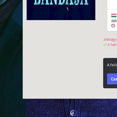
22/0
Jelmagya
A feli
A fel
Csa