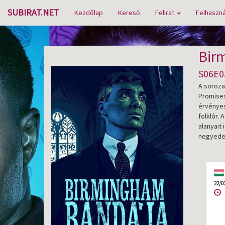
SUBIRAT.NET
Kezdőlap
Kereső
Felirat
Felhaszná
Bir
S06E05
A soroza
Promises 
érvényes
folklór.
alanyait
negyedei
22/0