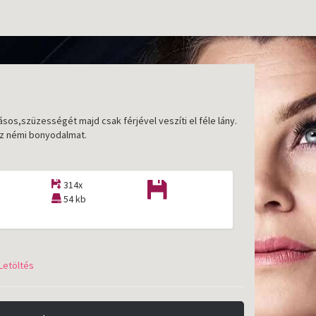
lásos,szüzességét majd csak férjével veszíti el féle lány.
oz némi bonyodalmat.
314x
54 kb
Letöltés