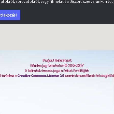
iratokról, sorozatokról, vagy filmekről a Discord szerverünkön tud
tlakozás!
Project Subirat.net
Minden jog fenntartva © 2015-2027
A feliratok összes joga a felirat fordítójáé.
l tartalma a
Creative Commons License 2.5
szerint használható fel megköté