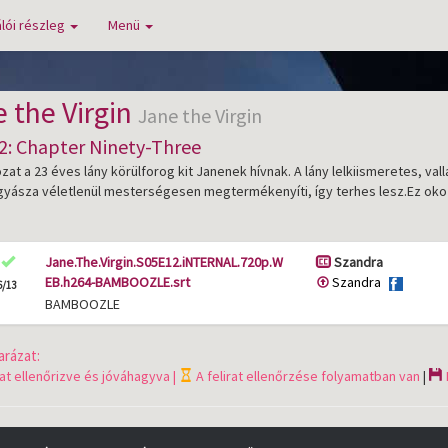
lói részleg
Menü
 the Virgin
Jane the Virgin
2: Chapter Ninety-Three
zat a 23 éves lány körülforog kit Janenek hívnak. A lány lelkiismeretes, val
yásza véletlenül mesterségesen megtermékenyíti, így terhes lesz.Ez ok
Jane.The.Virgin.S05E12.iNTERNAL.720p.W
Szandra
EB.h264-BAMBOOZLE.srt
Szandra
6/13
BAMBOOZLE
rázat:
rat ellenőrizve és jóváhagyva |
A felirat ellenőrzése folyamatban van
|