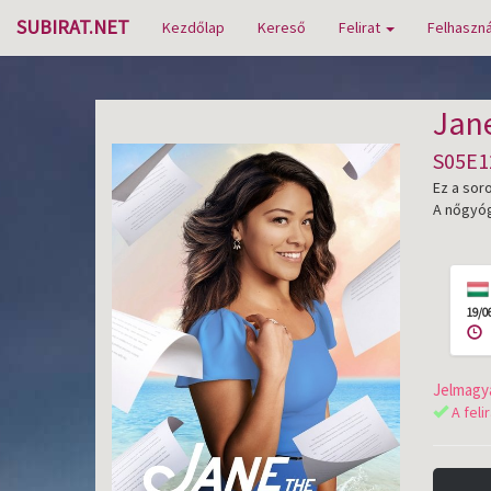
SUBIRAT.NET
Kezdőlap
Kereső
Felirat
Felhaszná
Jane
S05E1
Ez a soro
A nőgyóg
19/0
Jelmagya
A feli