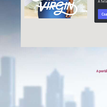
A fel
Csa
A portá