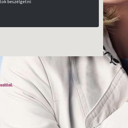
tok beszélgetni:
sekkel.