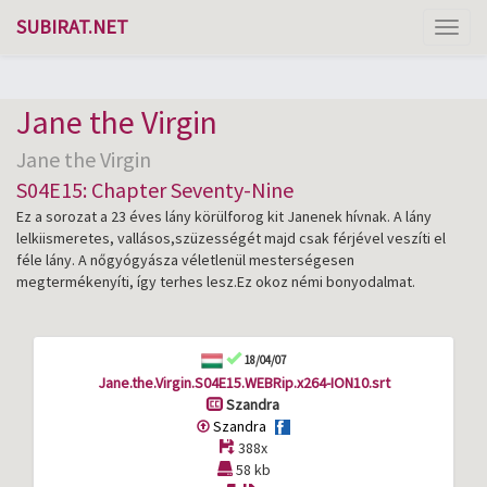
SUBIRAT.NET
Toggl
naviga
Jane the Virgin
Jane the Virgin
S04E15: Chapter Seventy-Nine
Ez a sorozat a 23 éves lány körülforog kit Janenek hívnak. A lány
lelkiismeretes, vallásos,szüzességét majd csak férjével veszíti el
féle lány. A nőgyógyásza véletlenül mesterségesen
megtermékenyíti, így terhes lesz.Ez okoz némi bonyodalmat.
18/04/07
Jane.the.Virgin.S04E15.WEBRip.x264-ION10.srt
Szandra
Szandra
388x
58 kb