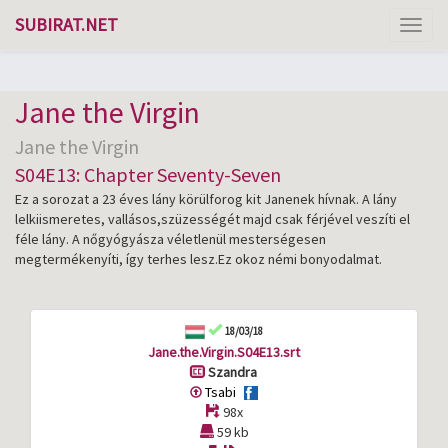
SUBIRAT.NET
Toggl
naviga
Jane the Virgin
Jane the Virgin
S04E13: Chapter Seventy-Seven
Ez a sorozat a 23 éves lány körülforog kit Janenek hívnak. A lány
lelkiismeretes, vallásos,szüzességét majd csak férjével veszíti el
féle lány. A nőgyógyásza véletlenül mesterségesen
megtermékenyíti, így terhes lesz.Ez okoz némi bonyodalmat.
18/03/18
Jane.the.Virgin.S04E13.srt
Szandra
Tsabi
98x
59 kb