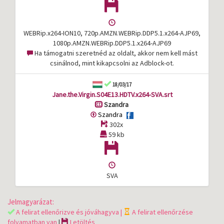
WEBRip.x264-ION10, 720p.AMZN.WEBRip.DDP5.1.x264-AJP69,
1080p.AMZN.WEBRip.DDP5.1.x264-AJP69
Ha támogatni szeretnéd az oldalt, akkor nem kell mást
csinálnod, mint kikapcsolni az Adblock-ot.
18/03/17
Jane.the.Virgin.S04E13.HDTV.x264-SVA.srt
Szandra
Szandra
302x
59 kb
SVA
Jelmagyarázat:
A felirat ellenőrizve és jóváhagyva |
A felirat ellenőrzése
folyamatban van
|
Letöltés