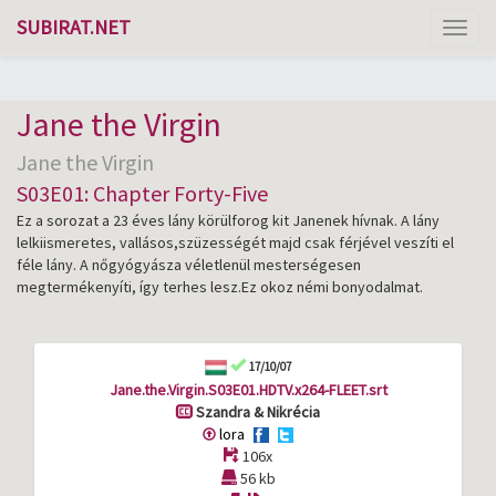
SUBIRAT.NET
Toggl
naviga
Jane the Virgin
Jane the Virgin
S03E01: Chapter Forty-Five
Ez a sorozat a 23 éves lány körülforog kit Janenek hívnak. A lány
lelkiismeretes, vallásos,szüzességét majd csak férjével veszíti el
féle lány. A nőgyógyásza véletlenül mesterségesen
megtermékenyíti, így terhes lesz.Ez okoz némi bonyodalmat.
17/10/07
Jane.the.Virgin.S03E01.HDTV.x264-FLEET.srt
Szandra & Nikrécia
lora
106x
56 kb