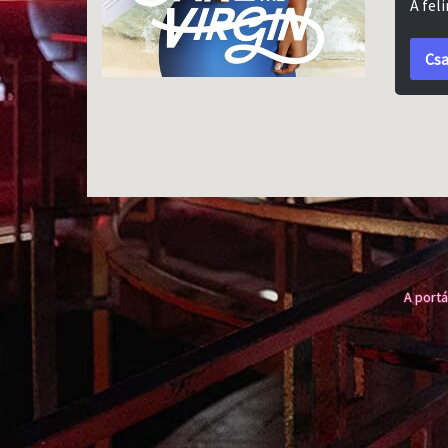
A fel
Csa
A portá