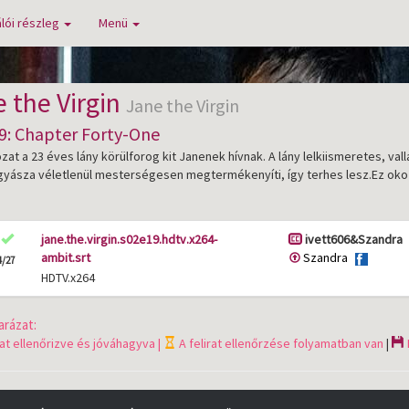
lói részleg
Menü
 the Virgin
Jane the Virgin
9: Chapter Forty-One
zat a 23 éves lány körülforog kit Janenek hívnak. A lány lelkiismeretes, val
yásza véletlenül mesterségesen megtermékenyíti, így terhes lesz.Ez ok
jane.the.virgin.s02e19.hdtv.x264-
ivett606&Szandra
ambit.srt
Szandra
4/27
HDTV.x264
rázat:
rat ellenőrizve és jóváhagyva |
A felirat ellenőrzése folyamatban van
|