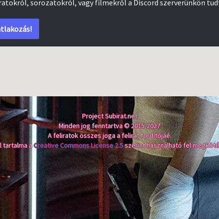
iratokról, sorozatokról, vagy filmekről a Discord szerverünkön tud
tlakozás!
Project Subirat.net
Minden jog fenntartva © 2015-2027
A feliratok összes joga a felirat fordítójáé.
l tartalma a
Creative Commons License 2.5
szerint használható fel megköté