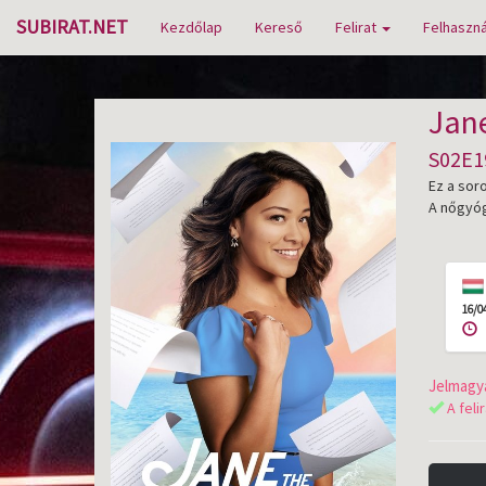
SUBIRAT.NET
Kezdőlap
Kereső
Felirat
Felhaszná
Jane
S02E1
Ez a soro
A nőgyóg
16/0
Jelmagya
A feli