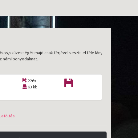
lásos,szüzességét majd csak férjével veszíti el féle lány.
oz némi bonyodalmat.
226x
63 kb
Letöltés