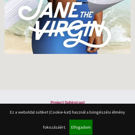
Project Subirat.net
Minden jog fenntartva © 2015-2027
Ez a weboldal sütiket (Cookie-kat) használ a böngészési élmény
A feliratok összes joga a felirat fordítójáé.
A portál tartalma a
Creative Commons License 2.5
szerint használható fel
megkötésekkel.
fokozásáért.
Elfogadom