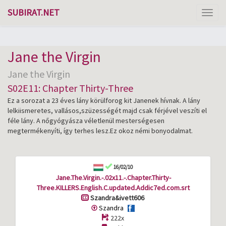
SUBIRAT.NET
Toggl
naviga
Jane the Virgin
Jane the Virgin
S02E11: Chapter Thirty-Three
Ez a sorozat a 23 éves lány körülforog kit Janenek hívnak. A lány
lelkiismeretes, vallásos,szüzességét majd csak férjével veszíti el
féle lány. A nőgyógyásza véletlenül mesterségesen
megtermékenyíti, így terhes lesz.Ez okoz némi bonyodalmat.
16/02/10
Jane.The.Virgin.-.02x11.-.Chapter.Thirty-
Three.KILLERS.English.C.updated.Addic7ed.com.srt
Szandra&ivett606
Szandra
222x