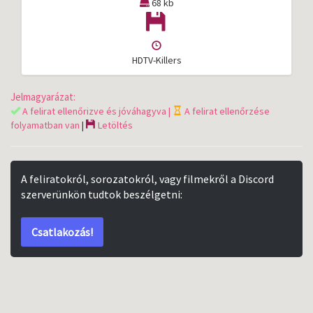
68 kb
HDTV-Killers
Jelmagyarázat:
A felirat ellenőrizve és jóváhagyva |
A felirat ellenőrzése
folyamatban van
|
Letöltés
A feliratokról, sorozatokról, vagy filmekről a Discord
szerverünkön tudtok beszélgetni:
Csatlakozás!