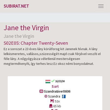
SUBIRAT.NET
Toggl
naviga
Jane the Virgin
Jane the Virgin
S02E05: Chapter Twenty-Seven
Ez a sorozat a 23 éves lány körülforog kit Janenek hívnak. A lány
lelkiismeretes, vallásos,szüzességét majd csak férjével veszíti el
féle lány. A nőgyógyásza véletlenül mesterségesen
megtermékenyíti, így terhes lesz.Ez okoz némi bonyodalmat.
16/03/04
5.srt
Szandra&ivett606
Szandra
52x
65 kb