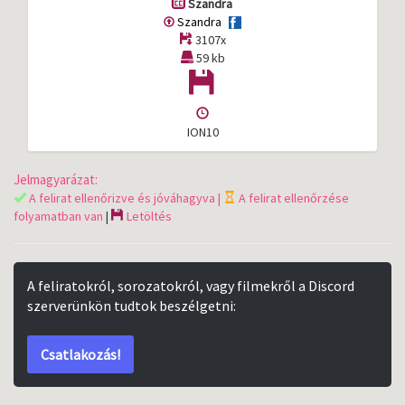
Szandra
Szandra
3107x
59 kb
ION10
Jelmagyarázat:
A felirat ellenőrizve és jóváhagyva |
A felirat ellenőrzése
folyamatban van
|
Letöltés
A feliratokról, sorozatokról, vagy filmekről a Discord
szerverünkön tudtok beszélgetni:
Csatlakozás!