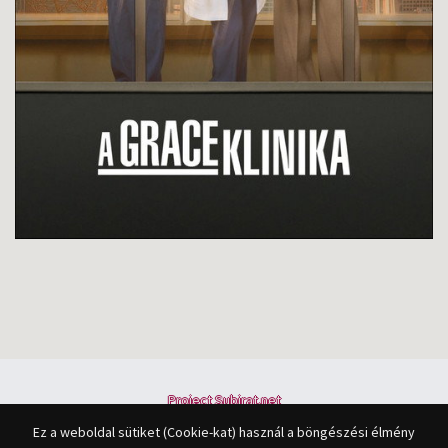
Project Subirat.net
Minden jog fenntartva © 2015-2027
Ez a weboldal sütiket (Cookie-kat) használ a böngészési élmény
A feliratok összes joga a felirat fordítójáé.