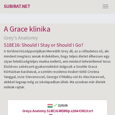
SUBIRAT.NET
Toggl
naviga
A Grace klinika
Grey's Anatomy
S18E16: Should I Stay or Should I Go?
A történet középpontjában Meredith Grey áll, az a céltudatos nő, aki
mindent megtesz annak érdekében, hogy teljes életet élhessen egy
olyan felelősségteljes munka mellett, ami mindezt lehetetlenné teszi.
Elsőéves sebészeti gyakornokként dolgozik a Seattle Grace
Kórházban barátaival, a szintén rezidensi évüket töltő Cristina
Yanggal, Izzie Stevensszel, George O'Malley-vel és Alex Karevvel,
akikkel tegnap még az iskolapadban ültek. Ma azonban már életek
múlnak rajtuk.
22/05/06
Greys.Anatomy.S18E16.WEBRip.x264-ION10.srt