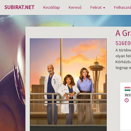
SUBIRAT.NET
Kezdőlap
Kereső
Felirat
Felhaszná
A Gr
S16E06
A történ
olyan fe
Kórházban
tegnap m
19/1