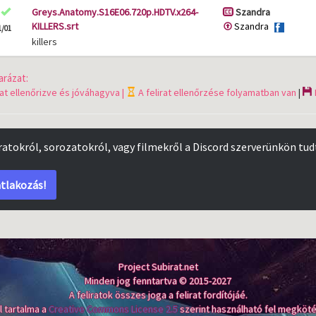
Greys.Anatomy.S16E06.720p.HDTV.x264-
Szandra
KILLERS.srt
Szandra
1/01
killers
rázat:
rat ellenőrizve és jóváhagyva |
A felirat ellenőrzése folyamatban van
|
iratokról, sorozatokról, vagy filmekről a Discord szerverünkön tud
tlakozás!
Project Subirat.net
Minden jog fenntartva © 2015-2027
A feliratok összes joga a felirat fordítójáé.
l tartalma a
Creative Commons License 2.5
szerint használható fel megköté