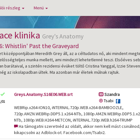
lói részleg
Menü
ace klinika
Grey's Anatomy
: Whistlin' Past the Graveyard
et középpontjában Meredith Grey áll, az a céltudatos nő, aki mindent meg
lelősségteljes munka mellett, ami mindezt lehetetlenné teszi. Elsőéves se
 barátaival, a szintén rezidensi évüket töltő Cristina Yanggal, Izzie Steve
ég az iskolapadban ültek. Ma azonban már életek múlnak rajtuk.
Greys.Anatomy.S16E06.WEB.srt
Szandra
Tsabi
1/01
WEBRip.x264-ION10, iNTERNAL.720p.WEB.x264-BAMBOOZLE,
720p.AMZN.WEBRip.DDP5.1.x264-NTb, 1080p.AMZN.WEBRip.DDP5.1.x2
NTb, 1080p.WEB.H264-METCON, iNTERNAL.720p.WEB.h264-TRUMP
Ha támogatni szeretnéd az oldalt, akkor nem kell mást csinálnod
kikapcsolni az Adblock-ot. Facebook.com/Tsabi2.