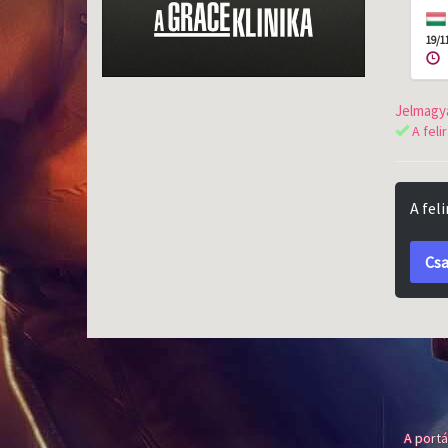
19/1
Jelmagya
A feli
A fel
Csa
A portá