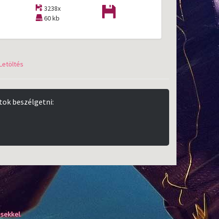
3238x
60 kb
Letöltés
tok beszélgetni:
sekkel.