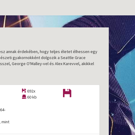
tesz annak érdekében, hogy teljes életet élhessen egy
bészeti gyakornokként dolgozik a Seattle Grace
nsszel, George O'Malley-vel és Alex Karevvel, akikkel
692x
60 kb
64-
, mint