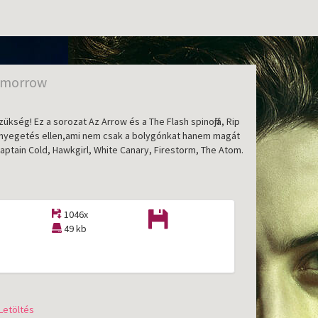
omorrow
ség! Ez a sorozat Az Arrow és a The Flash spinoffja, Rip
enyegetés ellen,ami nem csak a bolygónkat hanem magát
aptain Cold, Hawkgirl, White Canary, Firestorm, The Atom.
1046x
49 kb
Letöltés