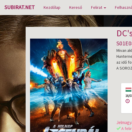
SUBIRAT.NET
Kezdőlap
Kereső
Felirat
Felhaszná
DC'
S01E0
Mivan ak
Hunterne
az idő f
A SOROZA
16/0
Jelmagya
A feli