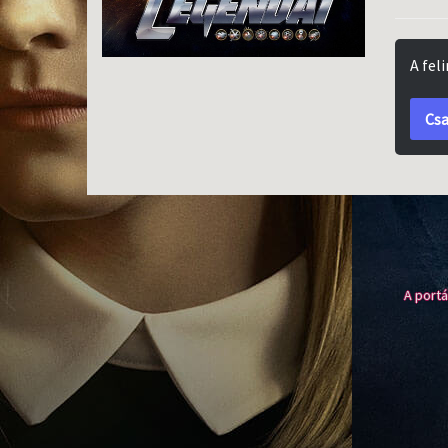
A fel
Csa
A portá