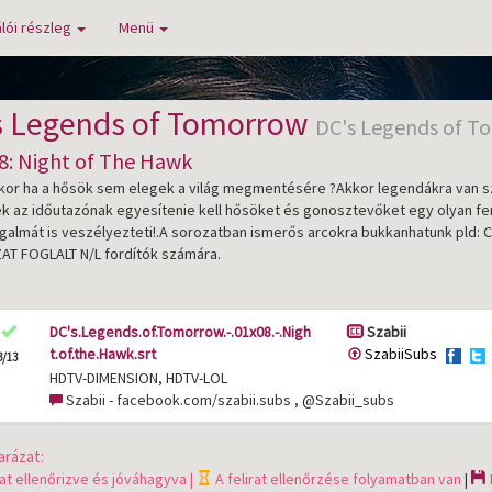
lói részleg
Menü
s Legends of Tomorrow
DC's Legends of T
8: Night of The Hawk
kor ha a hősök sem elegek a világ megmentésére ?Akkor legendákra van szük
k az időutazónak egyesítenie kell hősöket és gonosztevőket egy olyan f
ogalmát is veszélyezteti!.A sorozatban ismerős arcokra bukkanhatunk pld: C
T FOGLALT N/L fordítók számára.
DC's.Legends.of.Tomorrow.-.01x08.-.Nigh
Szabii
t.of.the.Hawk.srt
SzabiiSubs
3/13
HDTV-DIMENSION, HDTV-LOL
Szabii - facebook.com/szabii.subs , @Szabii_subs
rázat:
rat ellenőrizve és jóváhagyva |
A felirat ellenőrzése folyamatban van
|