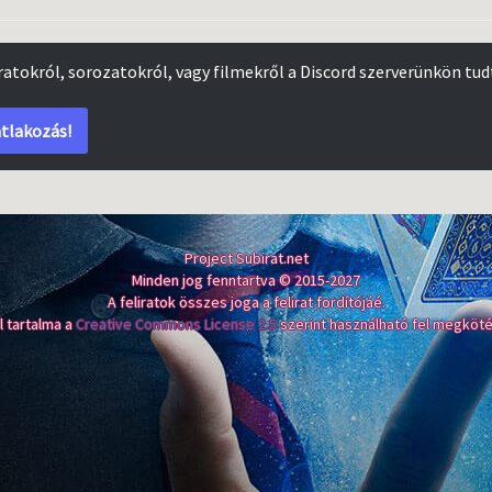
iratokról, sorozatokról, vagy filmekről a Discord szerverünkön tud
tlakozás!
Project Subirat.net
Minden jog fenntartva © 2015-2027
A feliratok összes joga a felirat fordítójáé.
l tartalma a
Creative Commons License 2.5
szerint használható fel megköté